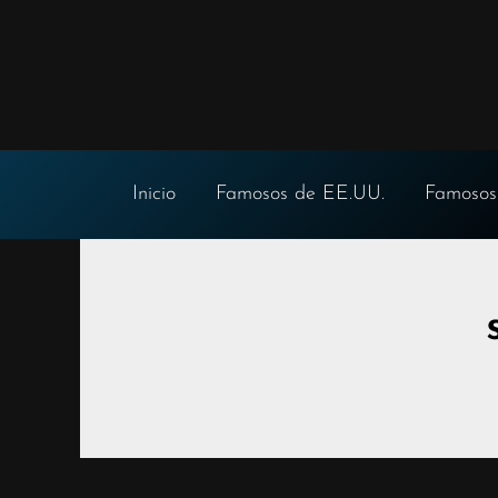
Ir
al
contenido
Inicio
Famosos de EE.UU.
Famosos