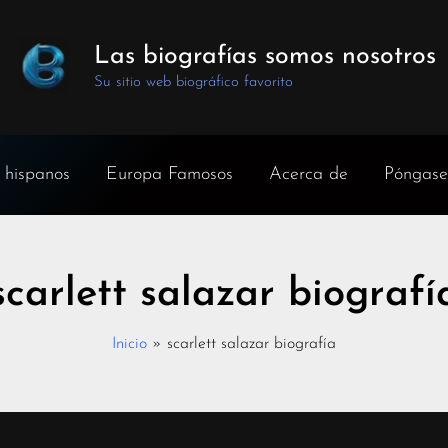
Las biografías somos nosotros
Su sitio web biográfico favorito
 hispanos
Europa Famosos
Acerca de
Póngase
scarlett salazar biografí
Inicio
scarlett salazar biografía