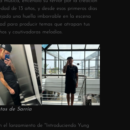
la música, encendió su fervor por la creación
 edad de 13 años, y desde esos primeros días
ejado una huella imborrable en la escena
idad para producir temas que atrapan tus
chos y cautivadoras melodías.
tos de Sarria
n el lanzamiento de "Introduciendo Yung