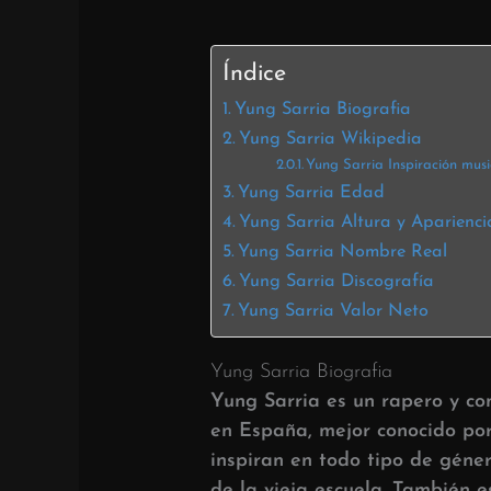
Índice
Yung Sarria Biografia
Yung Sarria Wikipedia
Yung Sarria Inspiración musi
Yung Sarria Edad
Yung Sarria Altura y Aparienci
Yung Sarria Nombre Real
Yung Sarria Discografía
Yung Sarria Valor Neto
Yung Sarria Biografia
Yung Sarria es un rapero y c
en España, mejor conocido po
inspiran en todo tipo de género
de la vieja escuela. También 