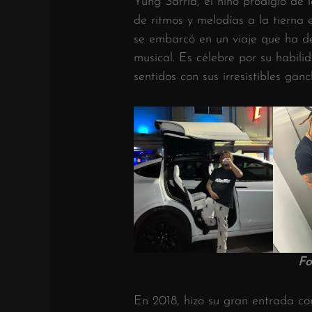
Yung Sarria, el niño prodigio de 
de ritmos y melodías a la tierna
se embarcó en un viaje que ha d
musical. Es célebre por su habil
sentidos con sus irresistibles gan
Fo
En 2018, hizo su gran entrada co