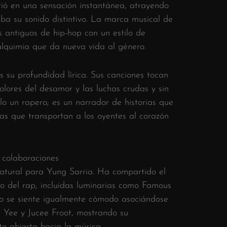
tió en una sensación instantánea, atrayendo
ba su sonido distintivo. La marca musical de
s antiguos de hip-hop con un estilo de
lquimia que da nueva vida al género.
 su profundidad lírica. Sus canciones tocan
olores del desamor y las luchas crudas y sin
ólo un rapero; es un narrador de historias que
mas que transportan a los oyentes al corazón
 colaboraciones
atural para Yung Sarria. Ha compartido el
o del rap, incluidas luminarias como Famous
ro se siente igualmente cómodo asociándose
 Yee y Jucee Froot, mostrando su
e abierta hacia la música. .