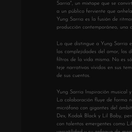
Sarria", un mixtape que se convir
a un público ferviente que anhela
Yung Sarria es la fusión de ritmo
producción contemporáneo, una a
Lo que distingue a Yung Sarria es
las complejidades del amor, los d
filtros de la vida misma. No es s
teje narrativas vívidas en sus te
de sus cuentos.
Yung Sarria Inspiración musical y
La colaboración fluye de forma n
micrófono con gigantes del ámbit
Dex, Kodak Black y Lil Baby, pe
con talentos emergentes como Lil
versatilidad y su enfoque de ment