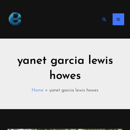
Skip
to
content
Search
yanet garcia lewis
howes
Home
yanet garcia lewis howes